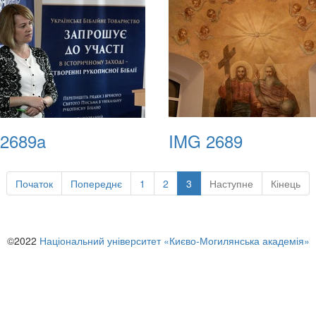
2689a
IMG 2689
Початок
Попереднє
1
2
3
Наступне
Кінець
©2022
Національний університет «Києво-Могилянська академія»