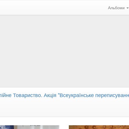
Альбоми
лійне Товариство. Акція "Всеукраїнське переписування