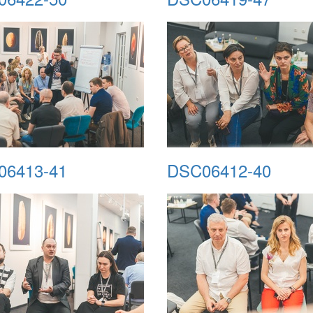
06413-41
DSC06412-40