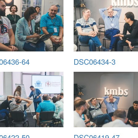
06436-64
DSC06434-3
06422-50
DSC06419-47