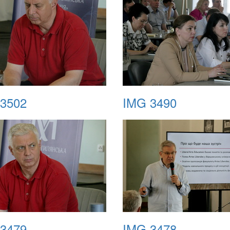
3502
IMG 3490
3479
IMG 3478