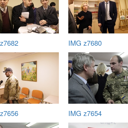
z7682
IMG z7680
z7656
IMG z7654