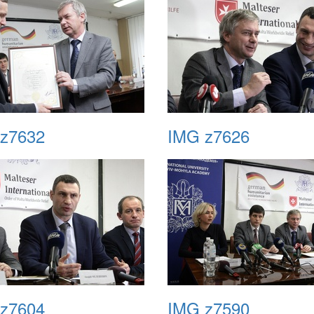
z7632
IMG z7626
z7604
IMG z7590