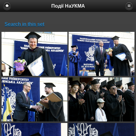
Події НаУКМА
Search in this set