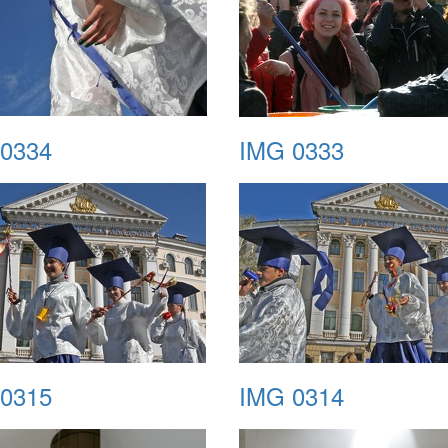
0334
IMG 0333
0315
IMG 0314