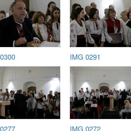
0300
IMG 0291
0277
IMG 0272