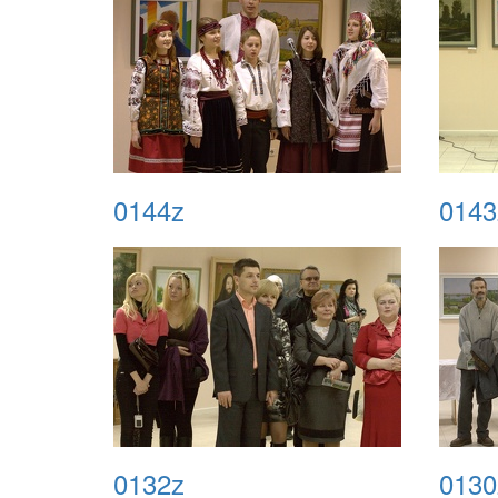
0144z
0143
0132z
0130