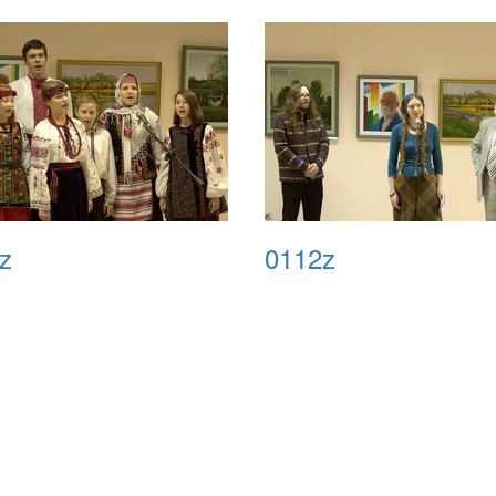
z
0112z