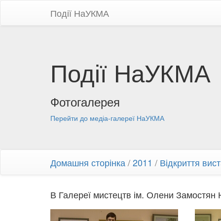
Події НаУКМА
Події НаУКМА
Фотогалерея
Перейти до медіа-галереї НаУКМА
Домашня сторінка
/
2011
/
Відкриття вис
В Галереї мистецтв ім. Олени Замостян 