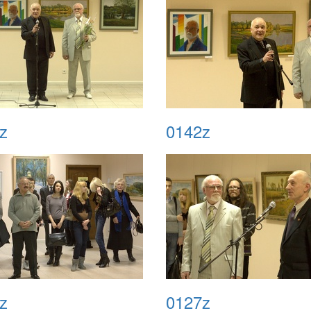
z
0142z
z
0127z