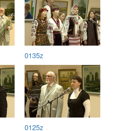
0135z
0125z