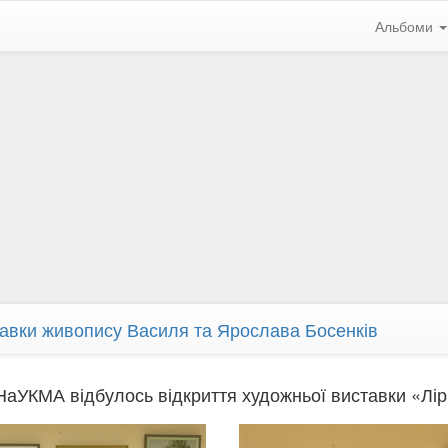
Альбоми
тавки живопису Василя та Ярослава Босенків
НаУКМА відбулось відкриття художньої виставки «Лі