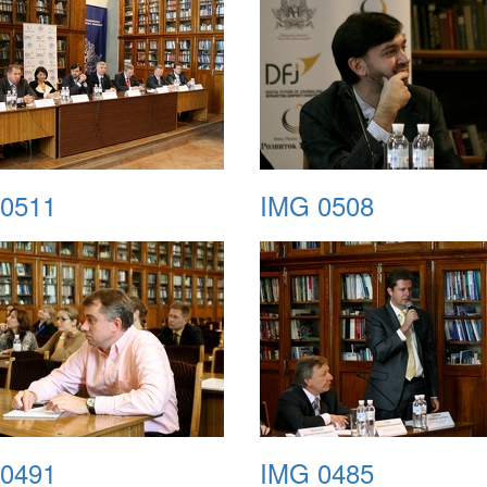
0511
IMG 0508
0491
IMG 0485