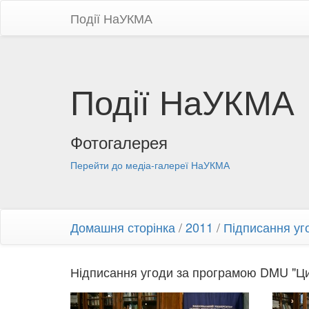
Події НаУКМА
Події НаУКМА
Фотогалерея
Перейти до медіа-галереї НаУКМА
Домашня сторінка
/
2011
/
Підписання уг
Нідписання угоди за програмою DMU "Циф