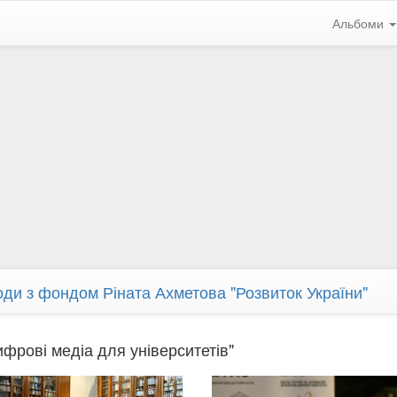
Альбоми
оди з фондом Ріната Ахметова "Розвиток України"
рові медіа для університетів"