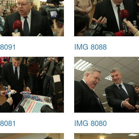
8091
IMG 8088
8081
IMG 8080