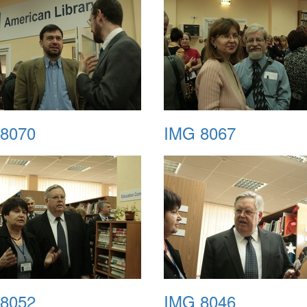
8070
IMG 8067
8052
IMG 8046