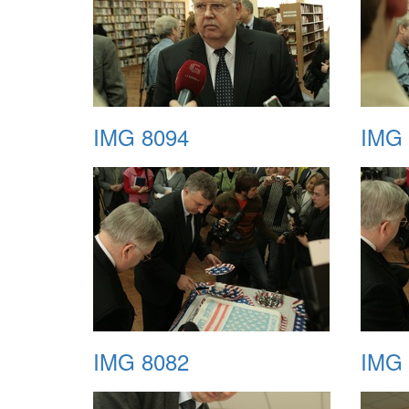
IMG 8094
IMG 
IMG 8082
IMG 