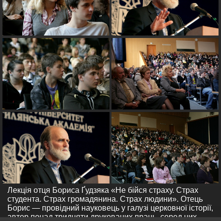
Лекція отця Бориса Ґудзяка «Не бійся страху. Страх
студента. Страх громадянина. Страх людини». Отець
Борис — провідний науковець у галузі церковної історії,
автор понад тридцяти друкованих праць, серед них