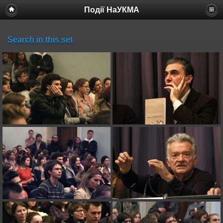
Події НаУКМА
Search in this set