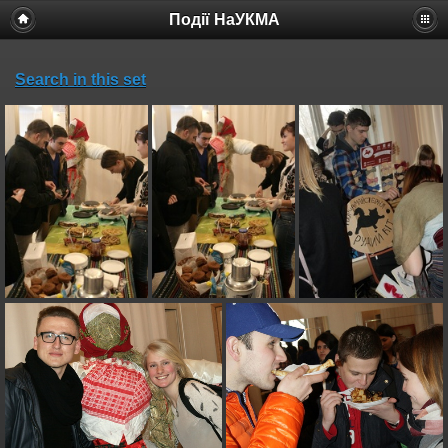
Події НаУКМА
Search in this set