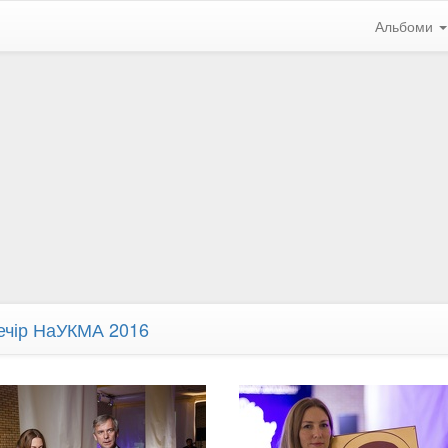
Альбоми
ечір НаУКМА 2016