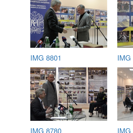
IMG 8801
IMG 
IMG 8780
IMG 