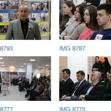
8793
IMG 8787
8777
IMG 8775