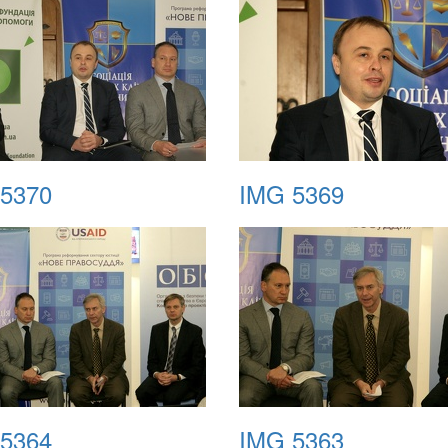
5370
IMG 5369
5364
IMG 5363