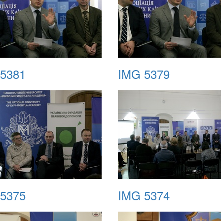
5381
IMG 5379
5375
IMG 5374