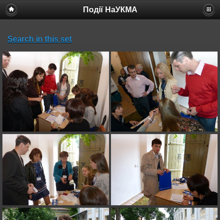
Події НаУКМА
Search in this set