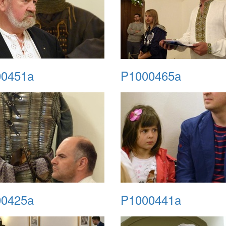
0451a
P1000465a
0425a
P1000441a