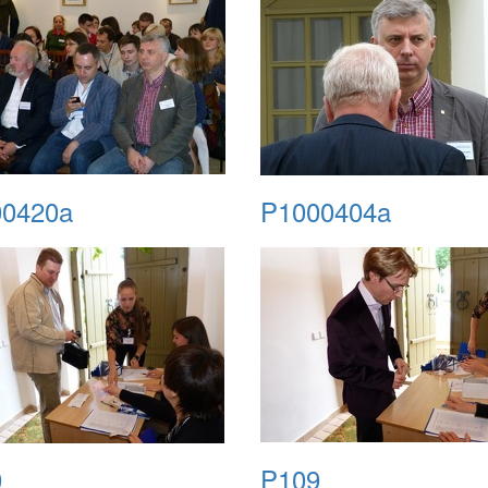
0420a
P1000404a
0
P109