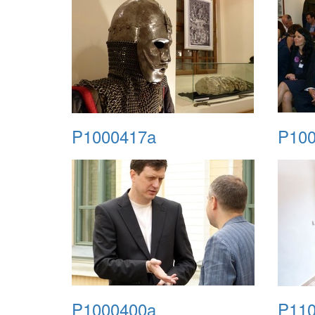
P1000417a
P100
P1000400a
P11