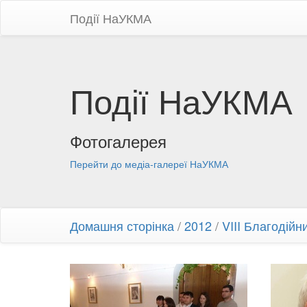
Події НаУКМА
Події НаУКМА
Фотогалерея
Перейти до медіа-галереї НаУКМА
Домашня сторінка
/
2012
/
VIII Благодійн