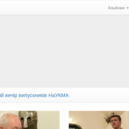
Альбоми
ий вечір випускників НаУКМА